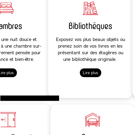
s
Bibliothèques
 douce et
Exposez vos plus beaux objets ou
La cui
hambre sur-
prenez soin de vos livres en les
réconfo
ensée pour
présentant sur des étagères ou
des m
en-être.
une bibliothèque originale.
lieu
Lire plus