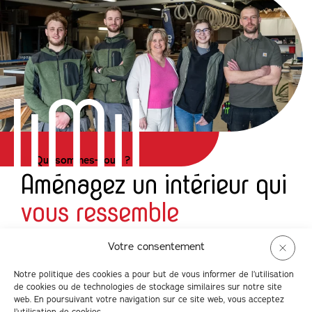
Qui sommes-nous ?
Aménagez un intérieur qui
vous ressemble
Intérieur Maison, c’est 30 ans d’expertise, de passion et
Votre consentement
de réalisations uniques. Notre histoire s’entremêle à la
vôtre au gré de vos envies, en transformant chaque
Notre politique des cookies a pour but de vous informer de l’utilisation
pièce en un lieu fonctionnel et chaleureux. Valérie,
de cookies ou de technologies de stockage similaires sur notre site
Margot, Robin, Damien et Matice mettent à votre
web. En poursuivant votre navigation sur ce site web, vous acceptez
service leur savoir-faire artisanal pour créer un mobilier
l’utilisation de cookies.