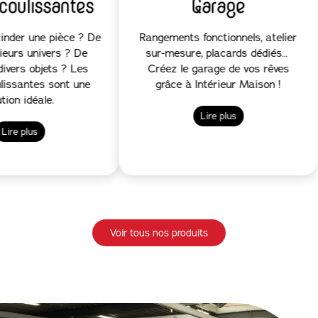
ortes coulissantes
Garage
oin de scinder une pièce ? De
Rangements fonctionnels, at
créer plusieurs univers ? De
sur-mesure, placards déd
masquer divers objets ? Les
Créez le garage de vos rê
ortes coulissantes sont une
grâce à Intérieur Maison
solution idéale.
Lire plus
Lire plus
Voir tous nos produits