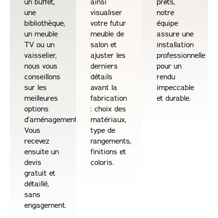
un buffet,
ainsi
prêts,
une
visualiser
notre
bibliothèque,
votre futur
équipe
un meuble
meuble de
assure une
TV ou un
salon et
installation
vaisselier,
ajuster les
professionnelle
nous vous
derniers
pour un
conseillons
détails
rendu
sur les
avant la
impeccable
meilleures
fabrication
et durable.
options
: choix des
d’aménagement.
matériaux,
Vous
type de
recevez
rangements,
ensuite un
finitions et
devis
coloris.
gratuit et
détaillé,
sans
engagement.