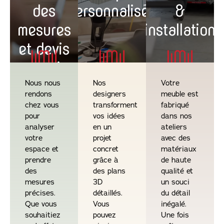
des
personnalisée
&
mesures
installation
et devis
gratuit
Nous nous
Nos
Votre
rendons
designers
meuble est
chez vous
transforment
fabriqué
pour
vos idées
dans nos
analyser
en un
ateliers
votre
projet
avec des
espace et
concret
matériaux
prendre
grâce à
de haute
des
des plans
qualité et
mesures
3D
un souci
précises.
détaillés.
du détail
Que vous
Vous
inégalé.
souhaitiez
pouvez
Une fois