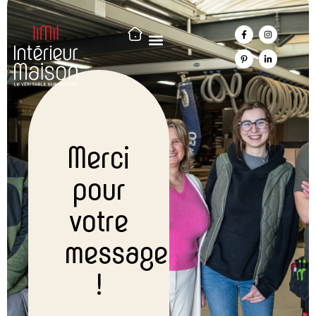
Merci contact
Merci
pour
votre
message
!