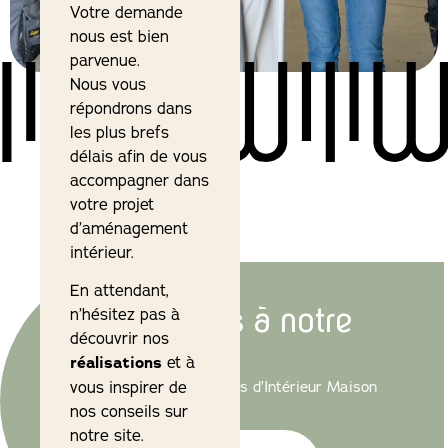
Votre demande
nous est bien
parvenue.
Nous vous
répondrons dans
les plus brefs
délais afin de vous
accompagner dans
votre projet
d’aménagement
intérieur.
En attendant,
Abonnez-vous à notre
n’hésitez pas à
découvrir nos
newsletter
réalisations
et à
Les actualités et promotions d’Intérieur Maison
vous inspirer de
dans votre boîte mail…
nos conseils sur
notre site.